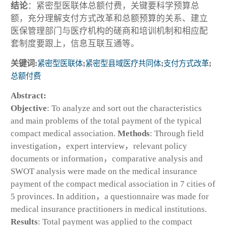
结论
：紧密型医联体总额付费，关键要科学预算总
额，充分理解支付方式改革和总额预算的关系、建立
医保管理部门与医疗机构的磋商和培训机制和相应配
套制度要跟上，信息互联互通等。
关键词:
紧密型医联体
;
紧密型县域医疗共同体
;
支付方式改革
;
总额付费
Abstract:
Objective
: To analyze and sort out the characteristics
and main problems of the total payment of the typical
compact medical association.
Methods
: Through field
investigation，expert interview，relevant policy
documents or information，comparative analysis and
SWOT analysis were made on the medical insurance
payment of the compact medical association in 7 cities of
5 provinces. In addition，a questionnaire was made for
medical insurance practitioners in medical institutions.
Results
: Total payment was applied to the compact