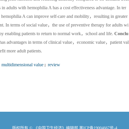
n adults with hemophilia A has a cost effectiveness advantage. In ter
h hemophilia A can improve self-care and mobility，resulting in greater
tient. In terms of social value，the use of preventive therapy for adults wi
 by enabling patients to return to normal work，school and life.
Conclu
 has advantages in terms of clinical value，economic value，patient val
fit more adult patients.
multidimensional value
;
review
版权所有 © 《中国卫生经济》编辑部
黑ICP备19004667号-4