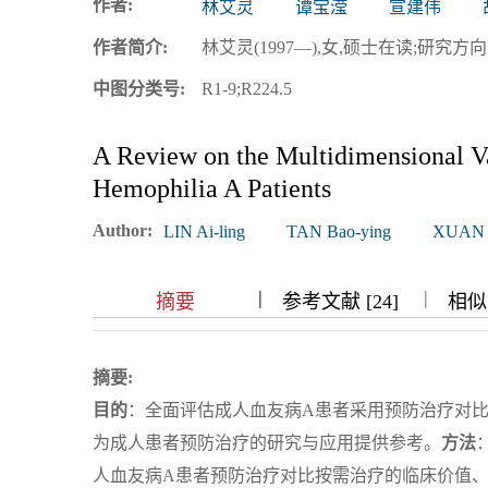
作者:
林艾灵
谭宝滢
宣建伟
浏览排名
作者简介:
林艾灵(1997—),女,硕士在读;研究方向:卫生经济
中图分类号:
R1-9;R224.5
A Review on the Multidimensional Va
Hemophilia A Patients
Author:
LIN Ai-ling
TAN Bao-ying
XUAN J
|
|
|
|
摘要
参考文献 [24]
相似文
摘要:
目的
：全面评估成人血友病A患者采用预防治疗对比
为成人患者预防治疗的研究与应用提供参考。
方法
人血友病A患者预防治疗对比按需治疗的临床价值、