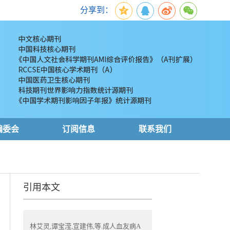
分享到：
编委会
订阅信息
联系我们
引用本文
林艾灵,谭宝滢,宣建伟,等.成人血友病A