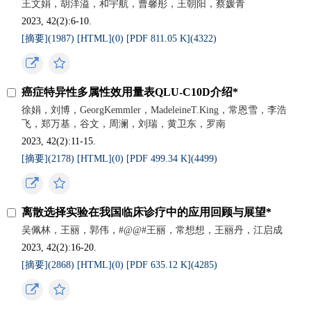
王文娟，胡洋溢，和宇航，曹馨彤，王朝阳，蔡媛青
2023, 42(2):6-10.
[摘要](
1987
)
[HTML](
0
)
[PDF 811.05 K](
4322
)
癌症特异性多属性效用量表QLU-C10D介绍*
徐娟，刘博，GeorgKemmler，MadeleineT.King，常恩雪，李浩
飞，郑万基，谷文，周澜，刘瑞，黄卫东，罗南
2023, 42(2):11-15.
[摘要](
2178
)
[HTML](
0
)
[PDF 499.34 K](
4499
)
离散选择实验在我国临床诊疗中的应用回顾与展望*
吴佩林，王丽，郭伟，#@@#王丽，常想想，王丽丹，江启成
2023, 42(2):16-20.
[摘要](
2868
)
[HTML](
0
)
[PDF 635.12 K](
4285
)