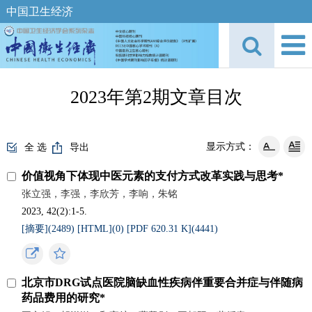
中国卫生经济
2023年第2期文章目次
显示方式：
全 选
导出
价值视角下体现中医元素的支付方式改革实践与思考*
张立强，李强，李欣芳，李响，朱铭
2023, 42(2):1-5.
[摘要](
2489
)
[HTML](
0
)
[PDF 620.31 K](
4441
)
北京市DRG试点医院脑缺血性疾病伴重要合并症与伴随病
药品费用的研究*