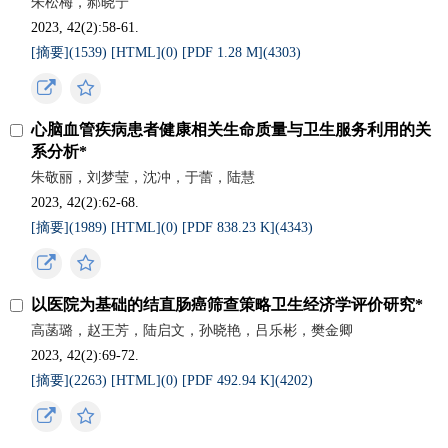
朱松梅，郝晓宁
2023, 42(2):58-61.
[摘要](
1539
)
[HTML](
0
)
[PDF 1.28 M](
4303
)
心脑血管疾病患者健康相关生命质量与卫生服务利用的关
系分析*
朱敬丽，刘梦莹，沈冲，于蕾，陆慧
2023, 42(2):62-68.
[摘要](
1989
)
[HTML](
0
)
[PDF 838.23 K](
4343
)
以医院为基础的结直肠癌筛查策略卫生经济学评价研究*
高菡璐，赵王芳，陆启文，孙晓艳，吕乐彬，樊金卿
2023, 42(2):69-72.
[摘要](
2263
)
[HTML](
0
)
[PDF 492.94 K](
4202
)