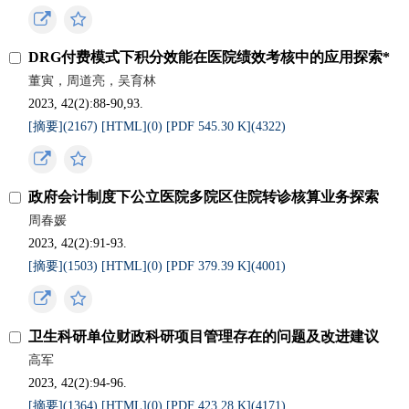
DRG付费模式下积分效能在医院绩效考核中的应用探索*
董寅，周道亮，吴育林
2023, 42(2):88-90,93.
[摘要](
2167
)
[HTML](
0
)
[PDF 545.30 K](
4322
)
政府会计制度下公立医院多院区住院转诊核算业务探索
周春媛
2023, 42(2):91-93.
[摘要](
1503
)
[HTML](
0
)
[PDF 379.39 K](
4001
)
卫生科研单位财政科研项目管理存在的问题及改进建议
高军
2023, 42(2):94-96.
[摘要](
1364
)
[HTML](
0
)
[PDF 423.28 K](
4171
)