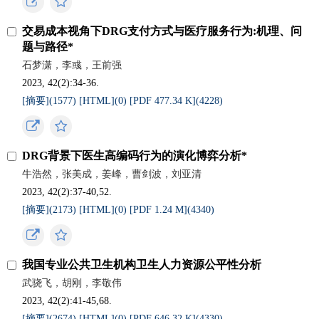
交易成本视角下DRG支付方式与医疗服务行为:机理、问
题与路径*
石梦潇，李彧，王前强
2023, 42(2):34-36.
[摘要](
1577
)
[HTML](
0
)
[PDF 477.34 K](
4228
)
DRG背景下医生高编码行为的演化博弈分析*
牛浩然，张美成，姜峰，曹剑波，刘亚清
2023, 42(2):37-40,52.
[摘要](
2173
)
[HTML](
0
)
[PDF 1.24 M](
4340
)
我国专业公共卫生机构卫生人力资源公平性分析
武骁飞，胡刚，李敬伟
2023, 42(2):41-45,68.
[摘要](
2674
)
[HTML](
0
)
[PDF 646.32 K](
4330
)