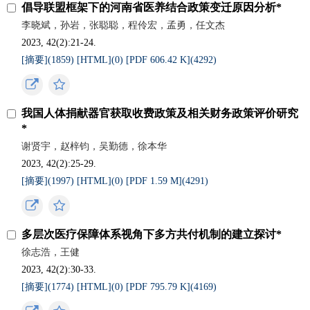
倡导联盟框架下的河南省医养结合政策变迁原因分析*
李晓斌，孙岩，张聪聪，程伶宏，孟勇，任文杰
2023, 42(2):21-24.
[摘要](
1859
)
[HTML](
0
)
[PDF 606.42 K](
4292
)
我国人体捐献器官获取收费政策及相关财务政策评价研究
*
谢贤宇，赵梓钧，吴勤德，徐本华
2023, 42(2):25-29.
[摘要](
1997
)
[HTML](
0
)
[PDF 1.59 M](
4291
)
多层次医疗保障体系视角下多方共付机制的建立探讨*
徐志浩，王健
2023, 42(2):30-33.
[摘要](
1774
)
[HTML](
0
)
[PDF 795.79 K](
4169
)