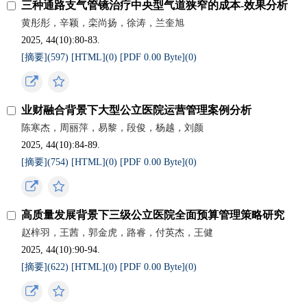
三种通路支气管镜治疗中央型气道狭窄的成本-效果分析
黄彤彤，辛颖，栾尚扬，徐涛，兰奎旭
2025, 44(10):80-83.
[摘要](
597
)
[HTML](
0
)
[PDF 0.00 Byte](
0
)
业财融合背景下大型公立医院运营管理案例分析
陈寒杰，周丽萍，易黎，段俊，杨越，刘颜
2025, 44(10):84-89.
[摘要](
754
)
[HTML](
0
)
[PDF 0.00 Byte](
0
)
高质量发展背景下三级公立医院全面预算管理策略研究
赵梓羽，王茜，郭金虎，路睿，付英杰，王健
2025, 44(10):90-94.
[摘要](
622
)
[HTML](
0
)
[PDF 0.00 Byte](
0
)