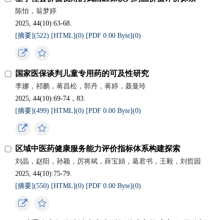
陈怡，翁梦婷
2025, 44(10):63-68.
[摘要](
522
)
[HTML](
0
)
[PDF 0.00 Byte](
0
)
国家医保谈判儿童专用药的可及性研究
李娜，祁鹏，蒋昌松，郭丹，蒋婷，聂曼玲
2025, 44(10):69-74，83.
[摘要](
499
)
[HTML](
0
)
[PDF 0.00 Byte](
0
)
区域中医药健康服务能力评价指标体系构建探索
刘晶，赵阳，孙颖，厉将斌，薛宝娟，葛君书，王毅，刘哲园
2025, 44(10):75-79.
[摘要](
550
)
[HTML](
0
)
[PDF 0.00 Byte](
0
)