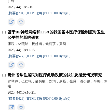
胜锋
2025, 44(10):6-10.
[摘要](
704
)
[HTML](
0
)
[PDF 0.00 Byte](
0
)
基于BP神经网络和ITSA的我国基本医疗保险制度对卫生
公平性的影响研究
张程，林燕铭，杨越涵，候丽莎，黄菊
2025, 44(10):11-15.
[摘要](
527
)
[HTML](
0
)
[PDF 0.00 Byte](
0
)
贵州省常住居民对医疗救助政策的认知及感受情况研究
罗琴婵，伍红艳，郝兴敏，刘均，易磊，张露，潘少锡，辛梅，陈
曦
2025, 44(10):16-21.
[摘要](
428
)
[HTML](
0
)
[PDF 0.00 Byte](
0
)