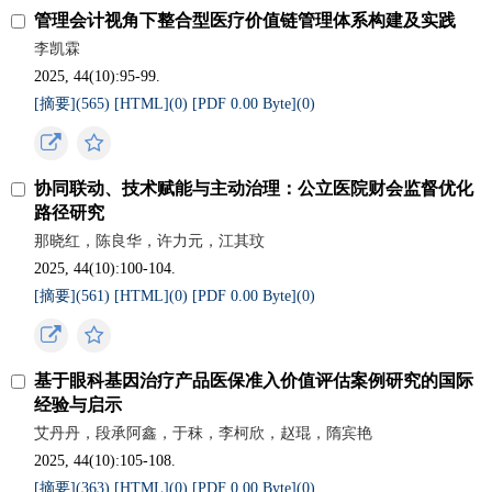
管理会计视角下整合型医疗价值链管理体系构建及实践
李凯霖
2025, 44(10):95-99.
[摘要](
565
)
[HTML](
0
)
[PDF 0.00 Byte](
0
)
协同联动、技术赋能与主动治理：公立医院财会监督优化
路径研究
那晓红，陈良华，许力元，江其玟
2025, 44(10):100-104.
[摘要](
561
)
[HTML](
0
)
[PDF 0.00 Byte](
0
)
基于眼科基因治疗产品医保准入价值评估案例研究的国际
经验与启示
艾丹丹，段承阿鑫，于秣，李柯欣，赵琨，隋宾艳
2025, 44(10):105-108.
[摘要](
363
)
[HTML](
0
)
[PDF 0.00 Byte](
0
)