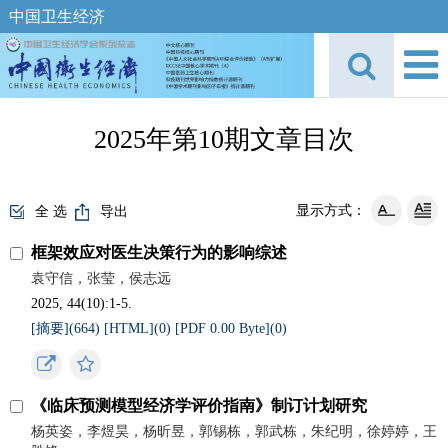
中国卫生经济
2025年第10期文章目次
显示方式：
全 选
导出
框架效应对医生决策行为的影响综述
袁守信，张莹，侯志远
2025, 44(10):1-5.
[摘要](
664
)
[HTML](
0
)
[PDF 0.00 Byte](
0
)
《临床预测模型经济学评价指南》制订计划研究
杨英姿，李煜昊，杨昕昱，郭锡栋，郭武栋，朱纪明，徐婷婷，王